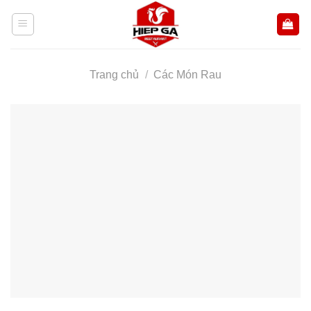
Skip
to
content
Trang chủ
/
Các Món Rau