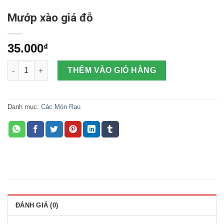
Mướp xào giá đỗ
35.000
₫
Mướp xào giá đỗ số lượng
THÊM VÀO GIỎ HÀNG
Danh mục:
Các Món Rau
ĐÁNH GIÁ (0)